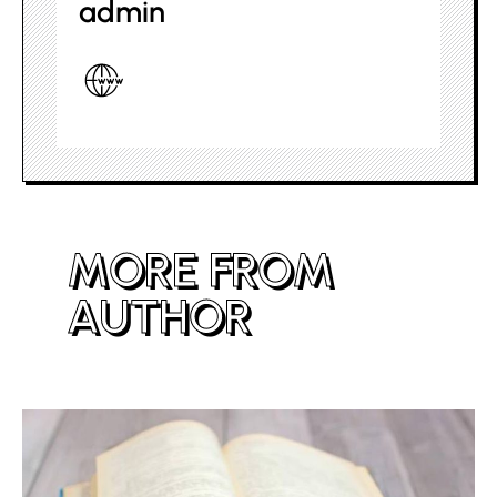
admin
MORE FROM
AUTHOR