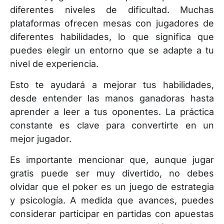
diferentes niveles de dificultad. Muchas
plataformas ofrecen mesas con jugadores de
diferentes habilidades, lo que significa que
puedes elegir un entorno que se adapte a tu
nivel de experiencia.
Esto te ayudará a mejorar tus habilidades,
desde entender las manos ganadoras hasta
aprender a leer a tus oponentes. La práctica
constante es clave para convertirte en un
mejor jugador.
Es importante mencionar que, aunque jugar
gratis puede ser muy divertido, no debes
olvidar que el poker es un juego de estrategia
y psicología. A medida que avances, puedes
considerar participar en partidas con apuestas