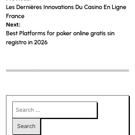
navigation
Les Dernières Innovations Du Casino En Ligne
France
Next:
Best Platforms for poker online gratis sin
registro in 2026
Search
for: