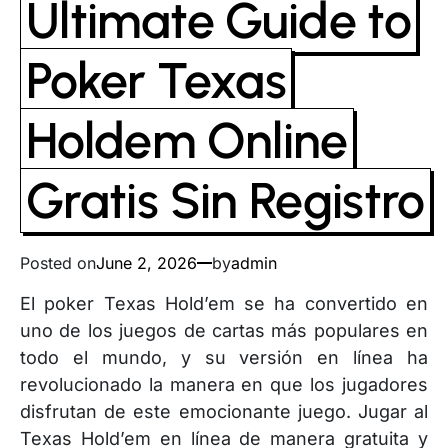
Ultimate Guide to
Poker Texas
Holdem Online
Gratis Sin Registro
Posted on
June 2, 2026
by
admin
El poker Texas Hold’em se ha convertido en
uno de los juegos de cartas más populares en
todo el mundo, y su versión en línea ha
revolucionado la manera en que los jugadores
disfrutan de este emocionante juego. Jugar al
Texas Hold’em en línea de manera gratuita y