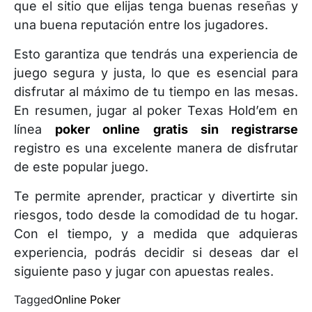
que el sitio que elijas tenga buenas reseñas y
una buena reputación entre los jugadores.
Esto garantiza que tendrás una experiencia de
juego segura y justa, lo que es esencial para
disfrutar al máximo de tu tiempo en las mesas.
En resumen, jugar al poker Texas Hold’em en
línea
poker online gratis sin registrarse
registro es una excelente manera de disfrutar
de este popular juego.
Te permite aprender, practicar y divertirte sin
riesgos, todo desde la comodidad de tu hogar.
Con el tiempo, y a medida que adquieras
experiencia, podrás decidir si deseas dar el
siguiente paso y jugar con apuestas reales.
Tagged
Online Poker