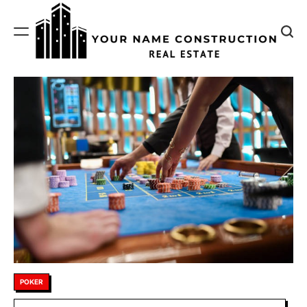
Skip
to
content
Your
Name
Construction
Posted
POKER
in