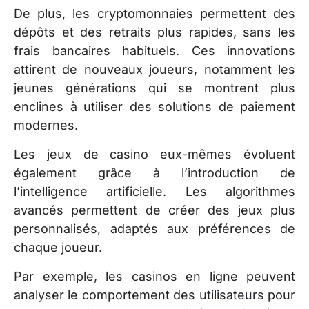
De plus, les cryptomonnaies permettent des
dépôts et des retraits plus rapides, sans les
frais bancaires habituels. Ces innovations
attirent de nouveaux joueurs, notamment les
jeunes générations qui se montrent plus
enclines à utiliser des solutions de paiement
modernes.
Les jeux de casino eux-mêmes évoluent
également grâce à l’introduction de
l’intelligence artificielle. Les algorithmes
avancés permettent de créer des jeux plus
personnalisés, adaptés aux préférences de
chaque joueur.
Par exemple, les casinos en ligne peuvent
analyser le comportement des utilisateurs pour