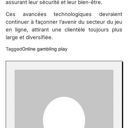
assurant leur sécurité et leur bien-être.
Ces avancées technologiques devraient
continuer à façonner l’avenir du secteur du jeu
en ligne, attirant une clientèle toujours plus
large et diversifiée.
Tagged
Online gambling play