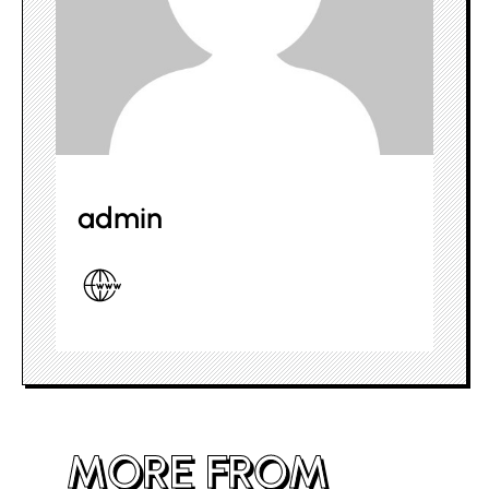
admin
MORE FROM