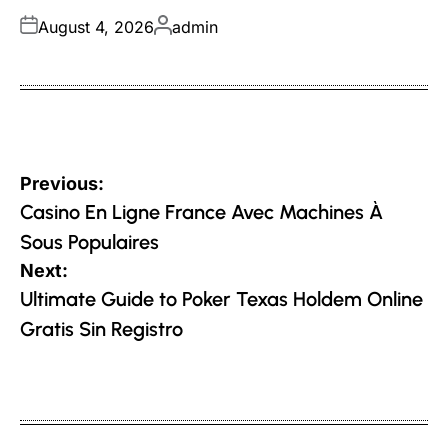
Posted
Posted
August 4, 2026
admin
on
by
Post
Previous:
navigation
Casino En Ligne France Avec Machines À
Sous Populaires
Next:
Ultimate Guide to Poker Texas Holdem Online
Gratis Sin Registro