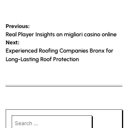
Post
Previous:
navigation
Real Player Insights on migliori casino online
Next:
Experienced Roofing Companies Bronx for
Long-Lasting Roof Protection
Search
for: