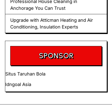
Professional House Cleaning in
Anchorage You Can Trust
Upgrade with Atticman Heating and Air
Conditioning, Insulation Experts
SPONSOR
Situs Taruhan Bola
Idngoal Asia