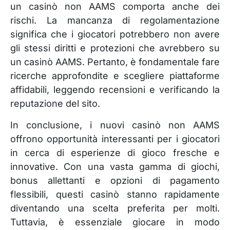
un casinò non AAMS comporta anche dei
rischi. La mancanza di regolamentazione
significa che i giocatori potrebbero non avere
gli stessi diritti e protezioni che avrebbero su
un casinò AAMS. Pertanto, è fondamentale fare
ricerche approfondite e scegliere piattaforme
affidabili, leggendo recensioni e verificando la
reputazione del sito.
In conclusione, i nuovi casinò non AAMS
offrono opportunità interessanti per i giocatori
in cerca di esperienze di gioco fresche e
innovative. Con una vasta gamma di giochi,
bonus allettanti e opzioni di pagamento
flessibili, questi casinò stanno rapidamente
diventando una scelta preferita per molti.
Tuttavia, è essenziale giocare in modo