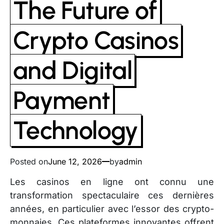
The Future of
Crypto Casinos
and Digital
Payment
Technology
Posted on
June 12, 2026
by
admin
Les casinos en ligne ont connu une
transformation spectaculaire ces dernières
années, en particulier avec l’essor des crypto-
monnaies. Ces plateformes innovantes offrent