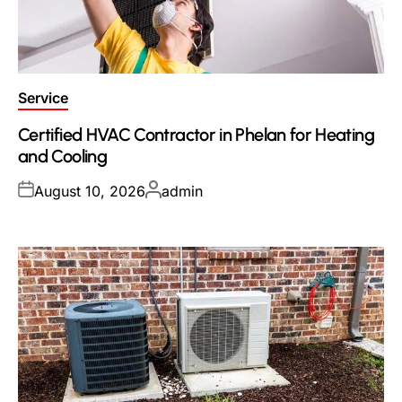
Posted
Service
in
Certified HVAC Contractor in Phelan for Heating
and Cooling
Posted
Posted
August 10, 2026
admin
on
by