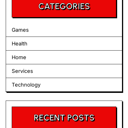
CATEGORIES
Games
Health
Home
Services
Technology
RECENT POSTS