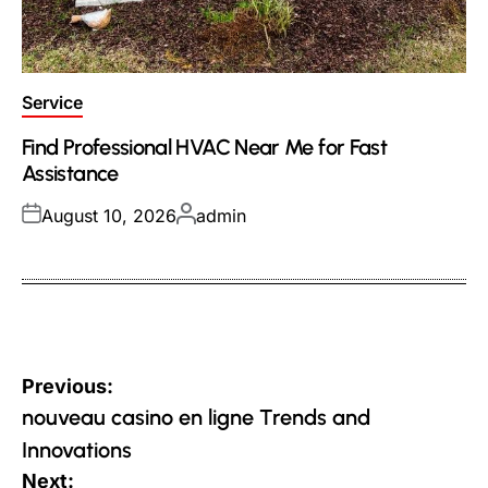
Posted
Service
in
Find Professional HVAC Near Me for Fast
Assistance
Posted
Posted
August 10, 2026
admin
on
by
Post
Previous:
navigation
nouveau casino en ligne Trends and
Innovations
Next: