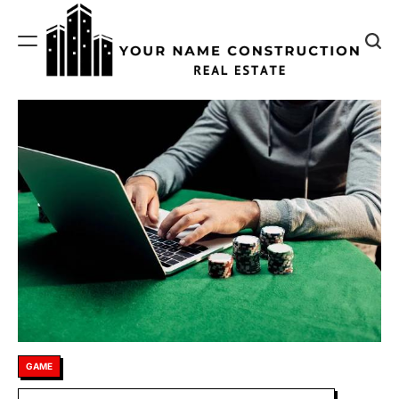
Skip
to
content
Your
Name
Construction
Posted
GAME
in