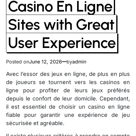
Casino En Ligne
Sites with Great
User Experience
Posted on
June 12, 2026
by
admin
Avec l’essor des jeux en ligne, de plus en plus
de joueurs se tournent vers les casinos en
ligne pour profiter de leurs jeux préférés
depuis le confort de leur domicile. Cependant,
il est essentiel de choisir un casino en ligne
fiable pour garantir une expérience de jeu
sécurisée et agréable.
Il existe plusieurs critères à prendre en compte