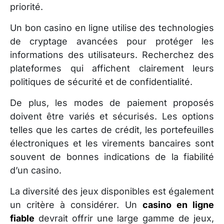
priorité.
Un bon casino en ligne utilise des technologies
de cryptage avancées pour protéger les
informations des utilisateurs. Recherchez des
plateformes qui affichent clairement leurs
politiques de sécurité et de confidentialité.
De plus, les modes de paiement proposés
doivent être variés et sécurisés. Les options
telles que les cartes de crédit, les portefeuilles
électroniques et les virements bancaires sont
souvent de bonnes indications de la fiabilité
d’un casino.
La diversité des jeux disponibles est également
un critère à considérer. Un
casino en ligne
fiable
devrait offrir une large gamme de jeux,