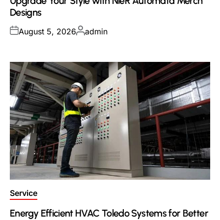
Upgrade Your Style with NieR Automata Merch
Designs
Posted
Posted
August 5, 2026
admin
on
by
Posted
Service
in
Energy Efficient HVAC Toledo Systems for Better