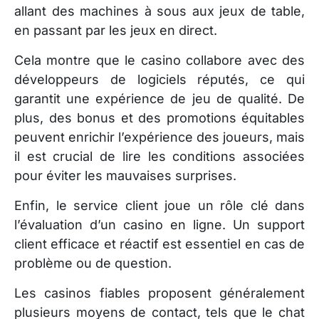
allant des machines à sous aux jeux de table,
en passant par les jeux en direct.
Cela montre que le casino collabore avec des
développeurs de logiciels réputés, ce qui
garantit une expérience de jeu de qualité. De
plus, des bonus et des promotions équitables
peuvent enrichir l’expérience des joueurs, mais
il est crucial de lire les conditions associées
pour éviter les mauvaises surprises.
Enfin, le service client joue un rôle clé dans
l’évaluation d’un casino en ligne. Un support
client efficace et réactif est essentiel en cas de
problème ou de question.
Les casinos fiables proposent généralement
plusieurs moyens de contact, tels que le chat