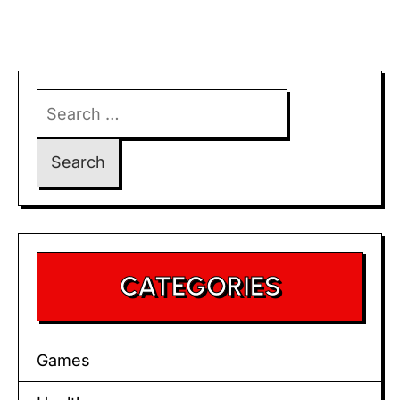
Search
for:
CATEGORIES
Games