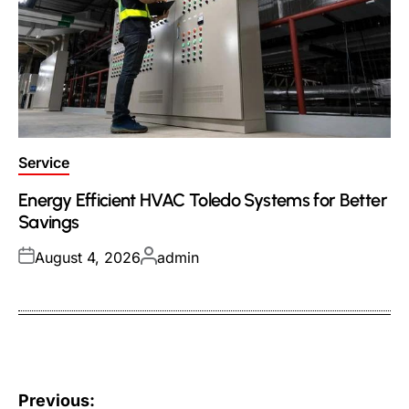
Posted
Service
in
Energy Efficient HVAC Toledo Systems for Better
Savings
Posted
Posted
August 4, 2026
admin
on
by
Post
Previous: