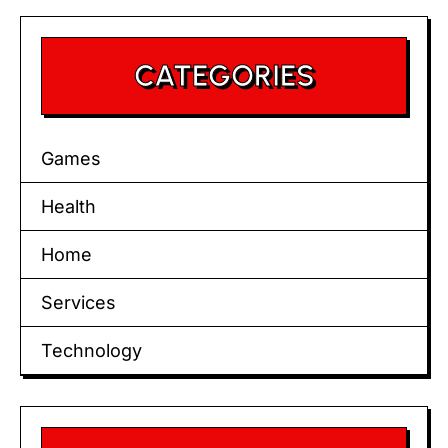
CATEGORIES
Games
Health
Home
Services
Technology