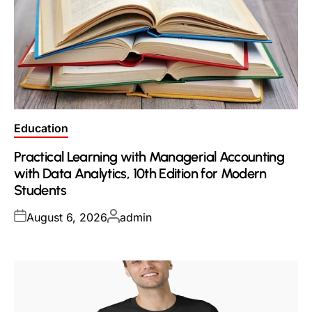
Posted
Education
in
Practical Learning with Managerial Accounting
with Data Analytics, 10th Edition for Modern
Students
Posted
Posted
August 6, 2026
admin
on
by