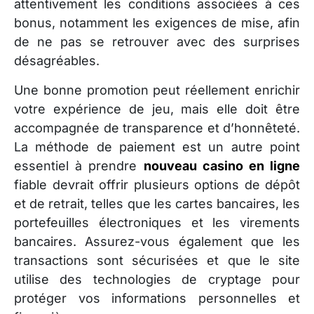
attentivement les conditions associées à ces
bonus, notamment les exigences de mise, afin
de ne pas se retrouver avec des surprises
désagréables.
Une bonne promotion peut réellement enrichir
votre expérience de jeu, mais elle doit être
accompagnée de transparence et d’honnêteté.
La méthode de paiement est un autre point
essentiel à prendre
nouveau casino en ligne
fiable devrait offrir plusieurs options de dépôt
et de retrait, telles que les cartes bancaires, les
portefeuilles électroniques et les virements
bancaires. Assurez-vous également que les
transactions sont sécurisées et que le site
utilise des technologies de cryptage pour
protéger vos informations personnelles et