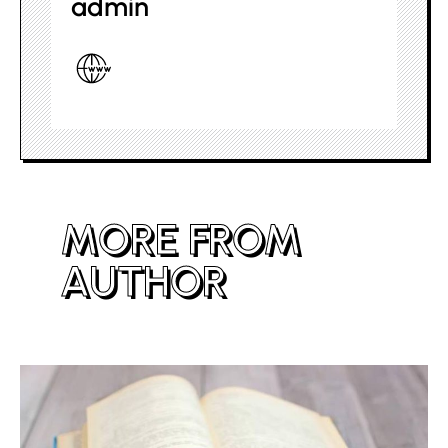
admin
MORE FROM
AUTHOR