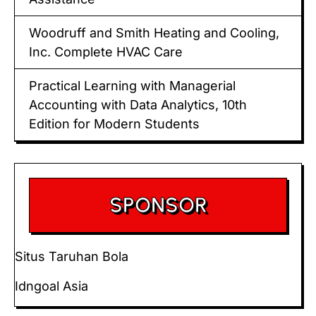
Woodruff and Smith Heating and Cooling,
Inc. Complete HVAC Care
Practical Learning with Managerial
Accounting with Data Analytics, 10th
Edition for Modern Students
SPONSOR
Situs Taruhan Bola
Idngoal Asia