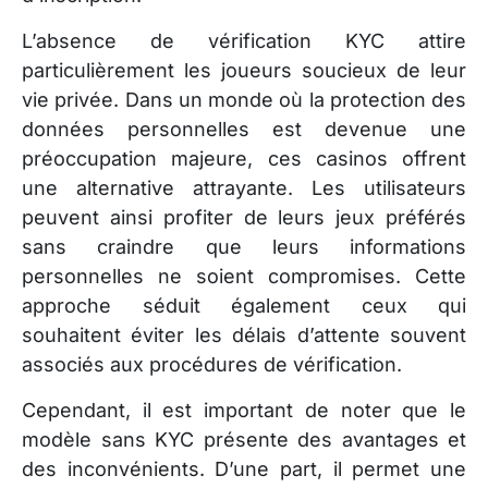
L’absence de vérification KYC attire
particulièrement les joueurs soucieux de leur
vie privée. Dans un monde où la protection des
données personnelles est devenue une
préoccupation majeure, ces casinos offrent
une alternative attrayante. Les utilisateurs
peuvent ainsi profiter de leurs jeux préférés
sans craindre que leurs informations
personnelles ne soient compromises. Cette
approche séduit également ceux qui
souhaitent éviter les délais d’attente souvent
associés aux procédures de vérification.
Cependant, il est important de noter que le
modèle sans KYC présente des avantages et
des inconvénients. D’une part, il permet une