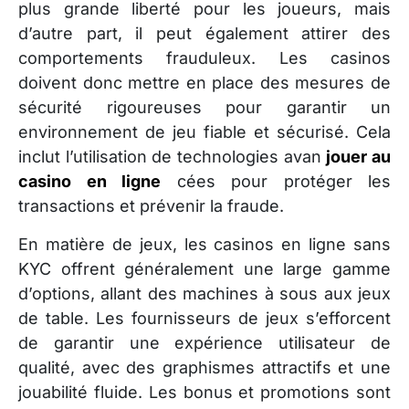
plus grande liberté pour les joueurs, mais
d’autre part, il peut également attirer des
comportements frauduleux. Les casinos
doivent donc mettre en place des mesures de
sécurité rigoureuses pour garantir un
environnement de jeu fiable et sécurisé. Cela
inclut l’utilisation de technologies avan
jouer au
casino en ligne
cées pour protéger les
transactions et prévenir la fraude.
En matière de jeux, les casinos en ligne sans
KYC offrent généralement une large gamme
d’options, allant des machines à sous aux jeux
de table. Les fournisseurs de jeux s’efforcent
de garantir une expérience utilisateur de
qualité, avec des graphismes attractifs et une
jouabilité fluide. Les bonus et promotions sont