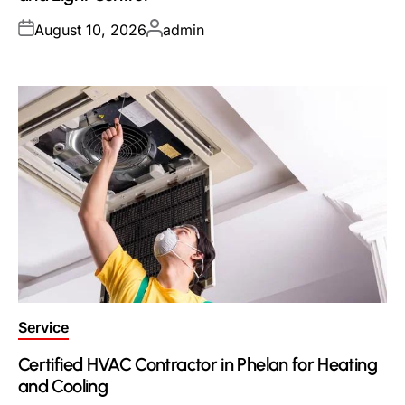
Posted
Posted
August 10, 2026
admin
on
by
Posted
Service
in
Certified HVAC Contractor in Phelan for Heating
and Cooling