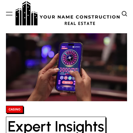
Skip
to
content
Your
Name
Construction
Posted
CASINO
in
Expert Insights