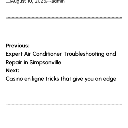
Posted
Posted
August 10, 2026
admin
on
by
Post
Previous:
navigation
Expert Air Conditioner Troubleshooting and
Repair in Simpsonville
Next:
Casino en ligne tricks that give you an edge