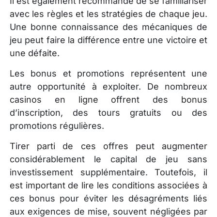
Il est également recommandé de se familiariser
avec les règles et les stratégies de chaque jeu.
Une bonne connaissance des mécaniques de
jeu peut faire la différence entre une victoire et
une défaite.
Les bonus et promotions représentent une
autre opportunité à exploiter. De nombreux
casinos en ligne offrent des bonus
d’inscription, des tours gratuits ou des
promotions régulières.
Tirer parti de ces offres peut augmenter
considérablement le capital de jeu sans
investissement supplémentaire. Toutefois, il
est important de lire les conditions associées à
ces bonus pour éviter les désagréments liés
aux exigences de mise, souvent négligées par