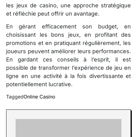
les jeux de casino, une approche stratégique
et réfléchie peut offrir un avantage.
En gérant efficacement son budget, en
choisissant les bons jeux, en profitant des
promotions et en pratiquant régulièrement, les
joueurs peuvent améliorer leurs performances.
En gardant ces conseils à l’esprit, il est
possible de transformer l’expérience de jeu en
ligne en une activité à la fois divertissante et
potentiellement lucrative.
Tagged
Online Casino