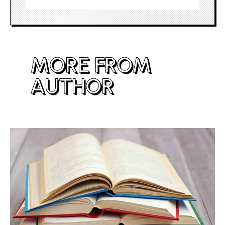
MORE FROM
AUTHOR