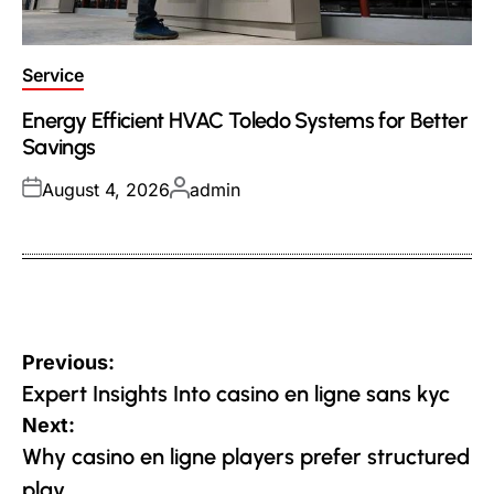
Posted
Service
in
Energy Efficient HVAC Toledo Systems for Better
Savings
Posted
Posted
August 4, 2026
admin
on
by
Post
Previous:
navigation
Expert Insights Into casino en ligne sans kyc
Next:
Why casino en ligne players prefer structured
play