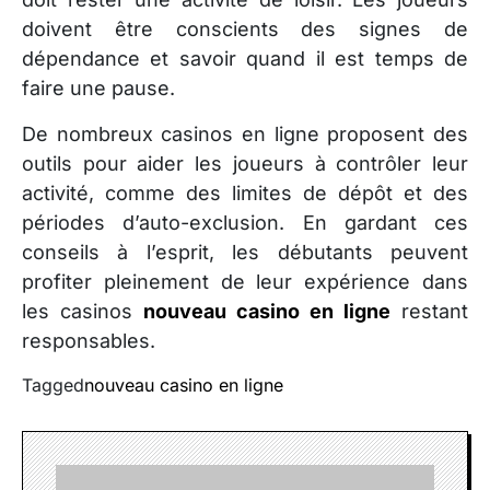
doivent être conscients des signes de
dépendance et savoir quand il est temps de
faire une pause.
De nombreux casinos en ligne proposent des
outils pour aider les joueurs à contrôler leur
activité, comme des limites de dépôt et des
périodes d’auto-exclusion. En gardant ces
conseils à l’esprit, les débutants peuvent
profiter pleinement de leur expérience dans
les casinos
nouveau casino en ligne
restant
responsables.
Tagged
nouveau casino en ligne