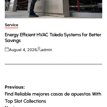
Posted
Service
in
Energy Efficient HVAC Toledo Systems for Better
Savings
Posted
Posted
August 4, 2026
admin
on
by
Post
Previous:
navigation
Find Reliable mejores casas de apuestas With
Top Slot Collections