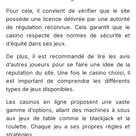
Pour cela, il convient de vérifier que le site
possède une licence délivrée par une autorité
de régulation reconnue. Cela garantit que le
casino respecte des normes de sécurité et
d’équité dans ses jeux.
De plus, il est recommandé de lire les avis
d’autres joueurs pour se faire une idée de la
réputation du site. Une fois le casino choisi, il
est important de comprendre les différents
types de jeux disponibles.
Les casinos en ligne proposent une vaste
gamme d’options, allant des machines à sous
aux jeux de table comme le blackjack et la
roulette. Chaque jeu a ses propres règles et
stratégies.