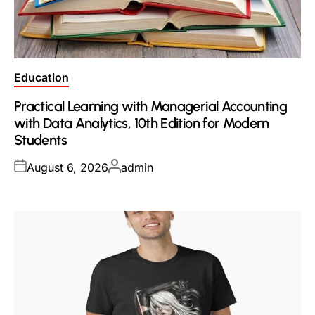
Posted
Education
in
Practical Learning with Managerial Accounting
with Data Analytics, 10th Edition for Modern
Students
Posted
Posted
August 6, 2026
admin
on
by