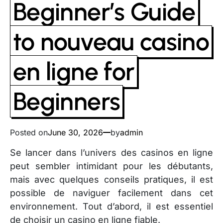
Beginner’s Guide
to nouveau casino
en ligne for
Beginners
Posted on
June 30, 2026
by
admin
Se lancer dans l’univers des casinos en ligne
peut sembler intimidant pour les débutants,
mais avec quelques conseils pratiques, il est
possible de naviguer facilement dans cet
environnement. Tout d’abord, il est essentiel
de choisir un casino en ligne fiable.