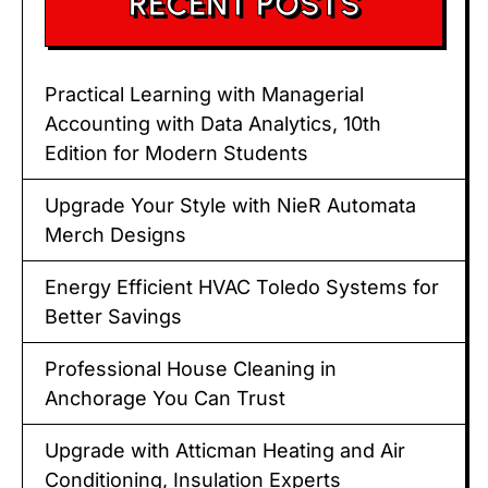
RECENT POSTS
Practical Learning with Managerial
Accounting with Data Analytics, 10th
Edition for Modern Students
Upgrade Your Style with NieR Automata
Merch Designs
Energy Efficient HVAC Toledo Systems for
Better Savings
Professional House Cleaning in
Anchorage You Can Trust
Upgrade with Atticman Heating and Air
Conditioning, Insulation Experts