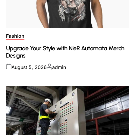
Posted
Fashion
in
Upgrade Your Style with NieR Automata Merch
Designs
Posted
Posted
August 5, 2026
admin
on
by