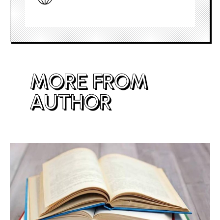
MORE FROM
AUTHOR