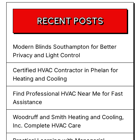
RECENT POSTS
Modern Blinds Southampton for Better
Privacy and Light Control
Certified HVAC Contractor in Phelan for
Heating and Cooling
Find Professional HVAC Near Me for Fast
Assistance
Woodruff and Smith Heating and Cooling,
Inc. Complete HVAC Care