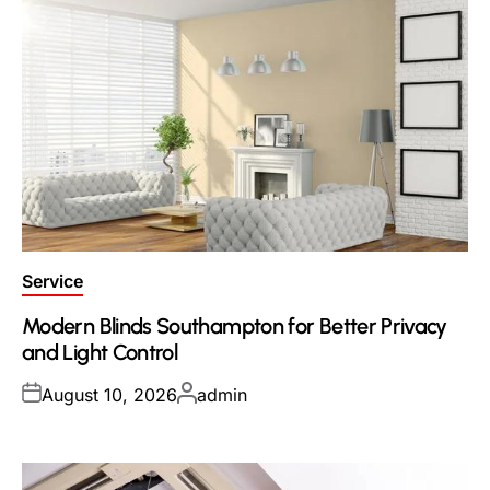
Posted
Service
in
Modern Blinds Southampton for Better Privacy
and Light Control
Posted
Posted
August 10, 2026
admin
on
by