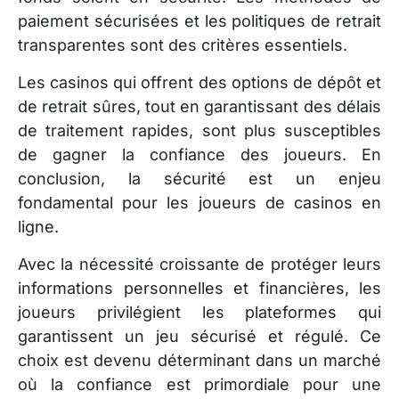
paiement sécurisées et les politiques de retrait
transparentes sont des critères essentiels.
Les casinos qui offrent des options de dépôt et
de retrait sûres, tout en garantissant des délais
de traitement rapides, sont plus susceptibles
de gagner la confiance des joueurs. En
conclusion, la sécurité est un enjeu
fondamental pour les joueurs de casinos en
ligne.
Avec la nécessité croissante de protéger leurs
informations personnelles et financières, les
joueurs privilégient les plateformes qui
garantissent un jeu sécurisé et régulé. Ce
choix est devenu déterminant dans un marché
où la confiance est primordiale pour une