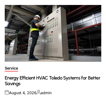
Posted
Service
in
Energy Efficient HVAC Toledo Systems for Better
Savings
Posted
Posted
August 4, 2026
admin
on
by