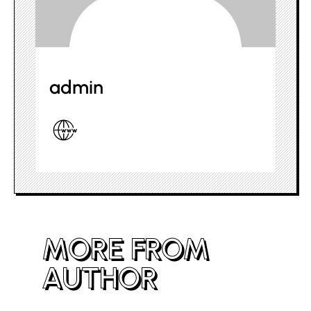
admin
MORE FROM
AUTHOR