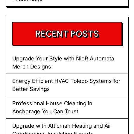
RECENT POSTS
Upgrade Your Style with NieR Automata
Merch Designs
Energy Efficient HVAC Toledo Systems for
Better Savings
Professional House Cleaning in
Anchorage You Can Trust
Upgrade with Atticman Heating and Air
Conditioning, Insulation Experts