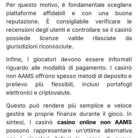
Per questo motivo, è fondamentale scegliere
piattaforme affidabili e con una buona
reputazione. È consigliabile verificare le
recensioni degli utenti e controllare se il casinò
possiede licenze valide rilasciate da
giurisdizioni riconosciute.
Infine, i giocatori devono essere informati
riguardo alle modalità di pagamento. I casinò
non AAMS offrono spesso metodi di deposito e
prelievo più flessibili, inclusi portafogli
elettronici e criptovalute.
Questo può rendere più semplice e veloce
gestire le proprie finanze durante il gioco. In
sintesi, i casinò
casino online non AAMS
possono rappresentare un’ottima alternativa