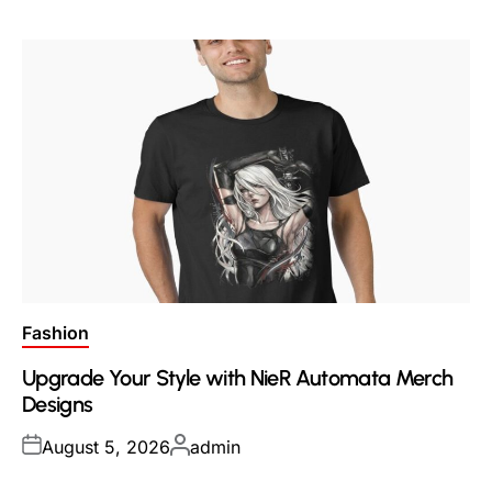
Posted
Fashion
in
Upgrade Your Style with NieR Automata Merch
Designs
Posted
Posted
August 5, 2026
admin
on
by