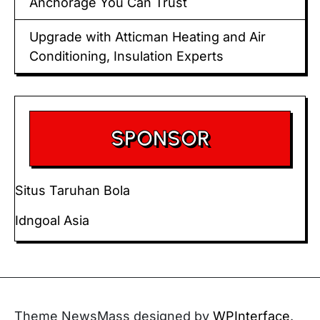
Anchorage You Can Trust
Upgrade with Atticman Heating and Air
Conditioning, Insulation Experts
SPONSOR
Situs Taruhan Bola
Idngoal Asia
Theme NewsMass designed by
WPInterface
.