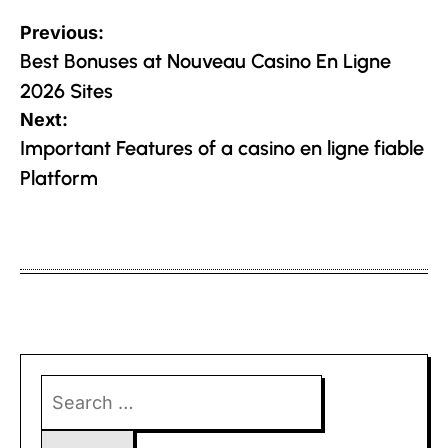
Post
Previous:
navigation
Best Bonuses at Nouveau Casino En Ligne
2026 Sites
Next:
Important Features of a casino en ligne fiable
Platform
Search
for: