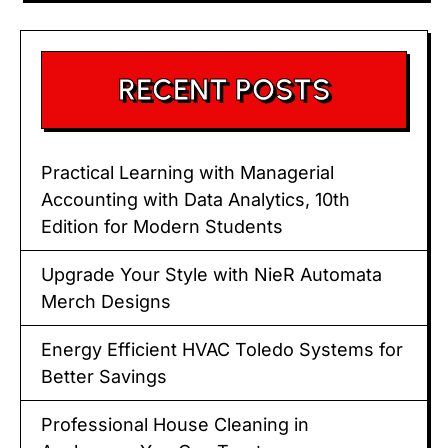
RECENT POSTS
Practical Learning with Managerial
Accounting with Data Analytics, 10th
Edition for Modern Students
Upgrade Your Style with NieR Automata
Merch Designs
Energy Efficient HVAC Toledo Systems for
Better Savings
Professional House Cleaning in