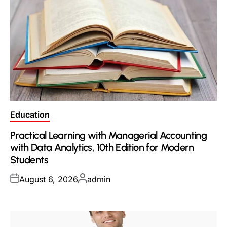
Posted
Education
in
Practical Learning with Managerial Accounting
with Data Analytics, 10th Edition for Modern
Students
Posted
Posted
August 6, 2026
admin
on
by