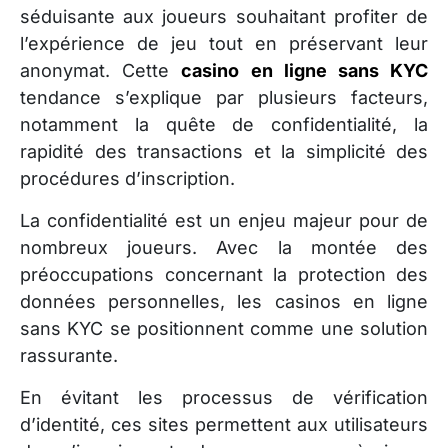
séduisante aux joueurs souhaitant profiter de
l’expérience de jeu tout en préservant leur
anonymat. Cette
casino en ligne sans KYC
tendance s’explique par plusieurs facteurs,
notamment la quête de confidentialité, la
rapidité des transactions et la simplicité des
procédures d’inscription.
La confidentialité est un enjeu majeur pour de
nombreux joueurs. Avec la montée des
préoccupations concernant la protection des
données personnelles, les casinos en ligne
sans KYC se positionnent comme une solution
rassurante.
En évitant les processus de vérification
d’identité, ces sites permettent aux utilisateurs