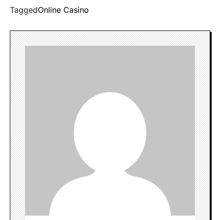
Tagged
Online Casino