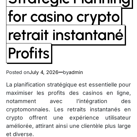
for casino crypto
retrait instantané
Profits
Posted on
July 4, 2026
by
admin
La planification stratégique est essentielle pour
maximiser les profits des casinos en ligne,
notamment avec l’intégration des
cryptomonnaies. Les retraits instantanés en
crypto offrent une expérience utilisateur
améliorée, attirant ainsi une clientèle plus large
et diverse.