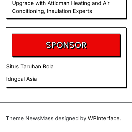
Upgrade with Atticman Heating and Air
Conditioning, Insulation Experts
SPONSOR
Situs Taruhan Bola
Idngoal Asia
Theme NewsMass designed by
WPInterface
.