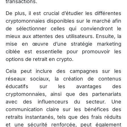
transactions.
De plus, il est crucial d’étudier les différentes
cryptomonnaies disponibles sur le marché afin
de sélectionner celles qui conviendront le
mieux aux attentes des utilisateurs. Ensuite, la
mise en œuvre d’une stratégie marketing
ciblée est essentielle pour promouvoir les
options de retrait en crypto.
Cela peut inclure des campagnes sur les
réseaux sociaux, la création de contenus
éducatifs sur les avantages des
cryptomonnaies, ainsi que des partenariats
avec des influenceurs du secteur. Une
communication claire sur les bénéfices des
retraits instantanés, tels que des frais réduits
et une sécurité renforcée, peut également