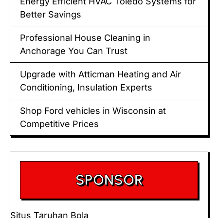
Energy Efficient HVAC Toledo Systems for
Better Savings
Professional House Cleaning in
Anchorage You Can Trust
Upgrade with Atticman Heating and Air
Conditioning, Insulation Experts
Shop Ford vehicles in Wisconsin at
Competitive Prices
SPONSOR
Situs Taruhan Bola