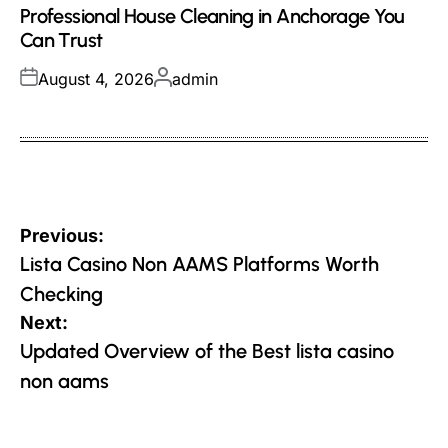
Professional House Cleaning in Anchorage You
Can Trust
Posted
Posted
August 4, 2026
admin
on
by
Post
Previous:
navigation
Lista Casino Non AAMS Platforms Worth
Checking
Next:
Updated Overview of the Best lista casino
non aams