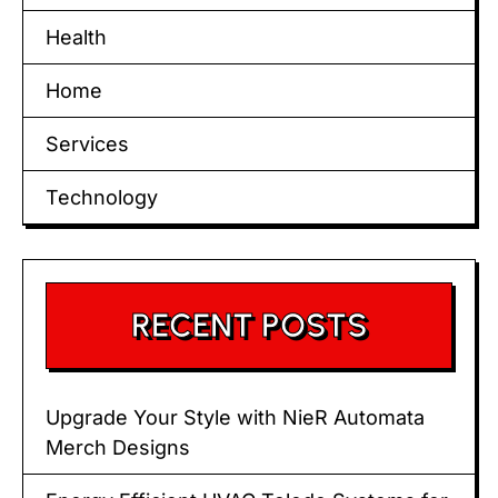
Health
Home
Services
Technology
RECENT POSTS
Upgrade Your Style with NieR Automata
Merch Designs