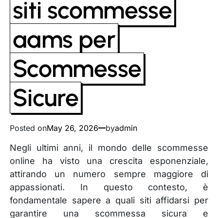
siti scommesse
aams per
Scommesse
Sicure
Posted on
May 26, 2026
by
admin
Negli ultimi anni, il mondo delle scommesse
online ha visto una crescita esponenziale,
attirando un numero sempre maggiore di
appassionati. In questo contesto, è
fondamentale sapere a quali siti affidarsi per
garantire una scommessa sicura e