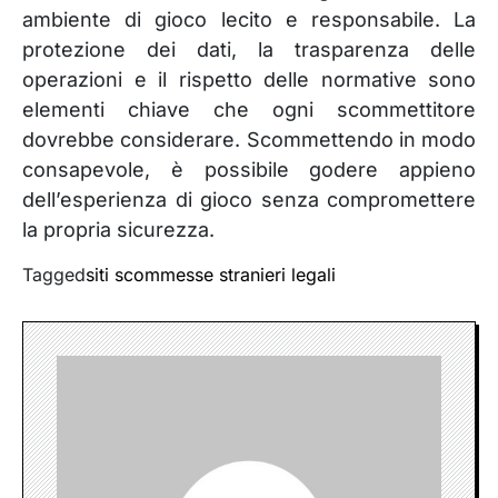
ambiente di gioco lecito e responsabile. La
protezione dei dati, la trasparenza delle
operazioni e il rispetto delle normative sono
elementi chiave che ogni scommettitore
dovrebbe considerare. Scommettendo in modo
consapevole, è possibile godere appieno
dell’esperienza di gioco senza compromettere
la propria sicurezza.
Tagged
siti scommesse stranieri legali