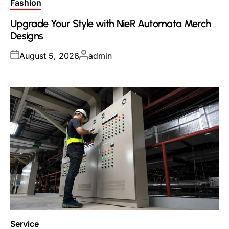
Posted
Fashion
in
Upgrade Your Style with NieR Automata Merch
Designs
Posted
Posted
August 5, 2026
admin
on
by
Posted
Service