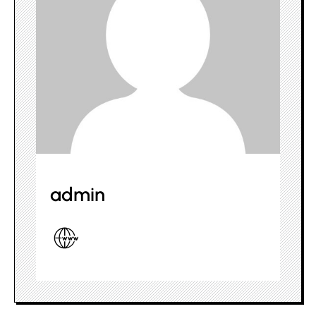
admin