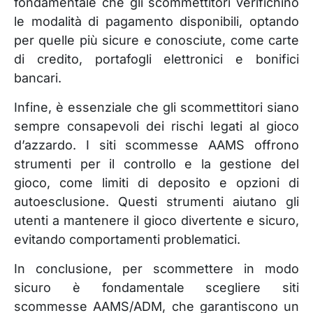
fondamentale che gli scommettitori verifichino
le modalità di pagamento disponibili, optando
per quelle più sicure e conosciute, come carte
di credito, portafogli elettronici e bonifici
bancari.
Infine, è essenziale che gli scommettitori siano
sempre consapevoli dei rischi legati al gioco
d’azzardo. I siti scommesse AAMS offrono
strumenti per il controllo e la gestione del
gioco, come limiti di deposito e opzioni di
autoesclusione. Questi strumenti aiutano gli
utenti a mantenere il gioco divertente e sicuro,
evitando comportamenti problematici.
In conclusione, per scommettere in modo
sicuro è fondamentale scegliere siti
scommesse AAMS/ADM, che garantiscono un