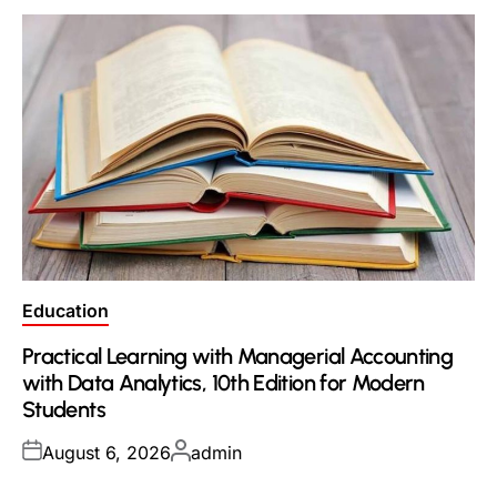
Posted
Education
in
Practical Learning with Managerial Accounting
with Data Analytics, 10th Edition for Modern
Students
Posted
Posted
August 6, 2026
admin
on
by