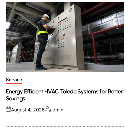
Posted
Service
in
Energy Efficient HVAC Toledo Systems for Better
Savings
Posted
Posted
August 4, 2026
admin
on
by