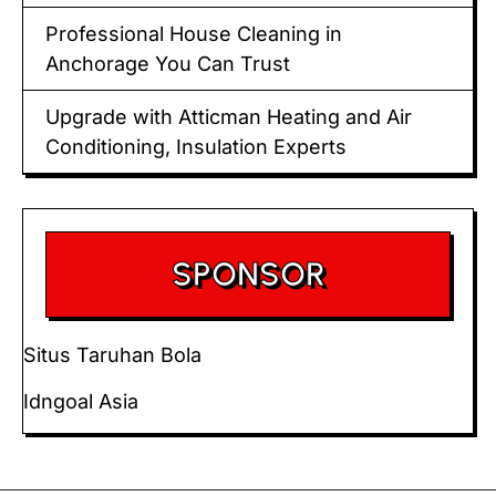
Professional House Cleaning in
Anchorage You Can Trust
Upgrade with Atticman Heating and Air
Conditioning, Insulation Experts
SPONSOR
Situs Taruhan Bola
Idngoal Asia