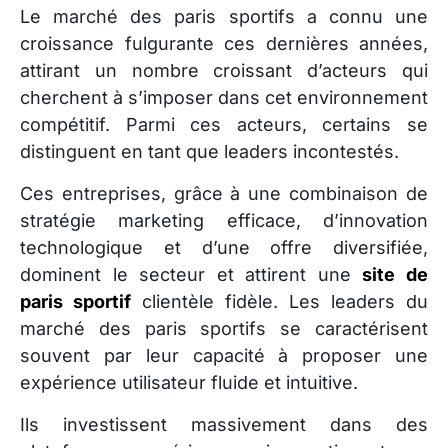
Le marché des paris sportifs a connu une
croissance fulgurante ces dernières années,
attirant un nombre croissant d’acteurs qui
cherchent à s’imposer dans cet environnement
compétitif. Parmi ces acteurs, certains se
distinguent en tant que leaders incontestés.
Ces entreprises, grâce à une combinaison de
stratégie marketing efficace, d’innovation
technologique et d’une offre diversifiée,
dominent le secteur et attirent une
site de
paris sportif
clientèle fidèle. Les leaders du
marché des paris sportifs se caractérisent
souvent par leur capacité à proposer une
expérience utilisateur fluide et intuitive.
Ils investissent massivement dans des