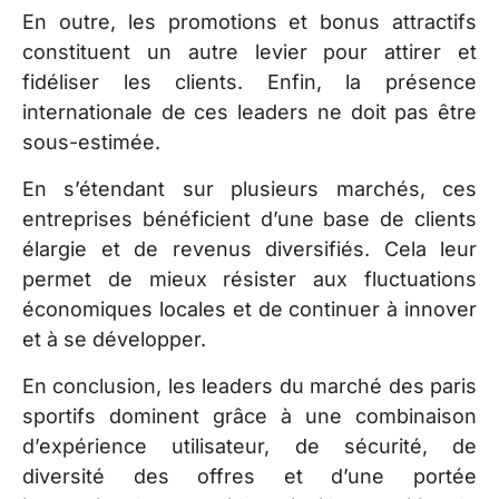
En outre, les promotions et bonus attractifs
constituent un autre levier pour attirer et
fidéliser les clients. Enfin, la présence
internationale de ces leaders ne doit pas être
sous-estimée.
En s’étendant sur plusieurs marchés, ces
entreprises bénéficient d’une base de clients
élargie et de revenus diversifiés. Cela leur
permet de mieux résister aux fluctuations
économiques locales et de continuer à innover
et à se développer.
En conclusion, les leaders du marché des paris
sportifs dominent grâce à une combinaison
d’expérience utilisateur, de sécurité, de
diversité des offres et d’une portée