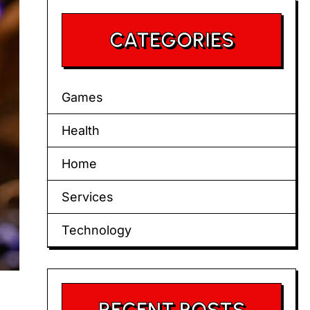
CATEGORIES
Games
Health
Home
Services
Technology
RECENT POSTS