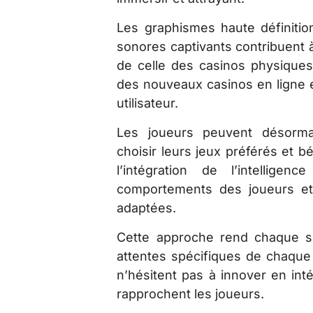
Les graphismes haute définition
sonores captivants contribuent
de celle des casinos physique
des nouveaux casinos en ligne e
utilisateur.
Les joueurs peuvent désormai
choisir leurs jeux préférés et b
l’intégration de l’intelligenc
comportements des joueurs e
adaptées.
Cette approche rend chaque s
attentes spécifiques de chaque 
n’hésitent pas à innover en inté
rapprochent les joueurs.