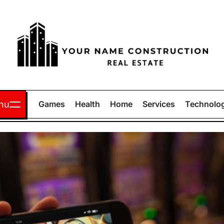
Your
Name
nu
Games
Health
Home
Services
Technolo
Construction