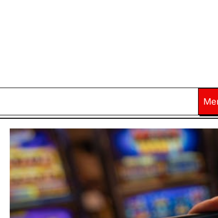
Skip
to
content
Me