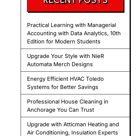
Practical Learning with Managerial
Accounting with Data Analytics, 10th
Edition for Modern Students
Upgrade Your Style with NieR
Automata Merch Designs
Energy Efficient HVAC Toledo
Systems for Better Savings
Professional House Cleaning in
Anchorage You Can Trust
Upgrade with Atticman Heating and
Air Conditioning, Insulation Experts