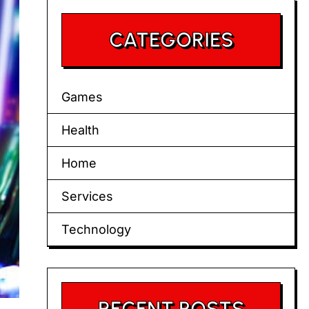
CATEGORIES
Games
Health
Home
Services
Technology
RECENT POSTS