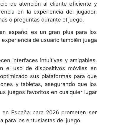
cio de atención al cliente eficiente y
encia en la experiencia del jugador,
as o preguntas durante el juego.
a en español es un gran plus para los
a experiencia de usuario también juega
cen interfaces intuitivas y amigables,
on el uso de dispositivos móviles en
ptimizado sus plataformas para que
ones y tabletas, asegurando que los
us juegos favoritos en cualquier lugar
e en España para 2026 prometen ser
 para los entusiastas del juego.