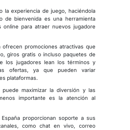
o la experiencia de juego, haciéndola
no de bienvenida es una herramienta
s online para atraer nuevos jugadore
 ofrecen promociones atractivas que
o, giros gratis o incluso paquetes de
e los jugadores lean los términos y
as ofertas, ya que pueden variar
tes plataformas.
puede maximizar la diversión y las
enos importante es la atención al
 España proporcionan soporte a sus
canales, como chat en vivo, correo