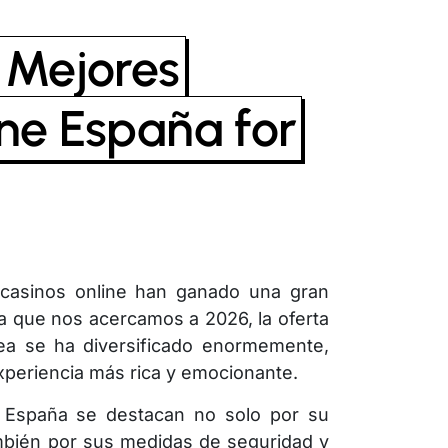
 Mejores
ne España for
s casinos online han ganado una gran
a que nos acercamos a 2026, la oferta
nea se ha diversificado enormemente,
xperiencia más rica y emocionante.
 España se destacan no solo por su
mbién por sus medidas de seguridad y