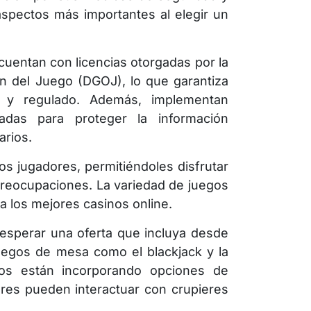
 aspectos más importantes al elegir un
uentan con licencias otorgadas por la
n del Juego (DGOJ), lo que garantiza
 y regulado. Además, implementan
adas para proteger la información
arios.
los jugadores, permitiéndoles disfrutar
preocupaciones. La variedad de juegos
 a los mejores casinos online.
esperar una oferta que incluya desde
juegos de mesa como el blackjack y la
os están incorporando opciones de
ores pueden interactuar con crupieres