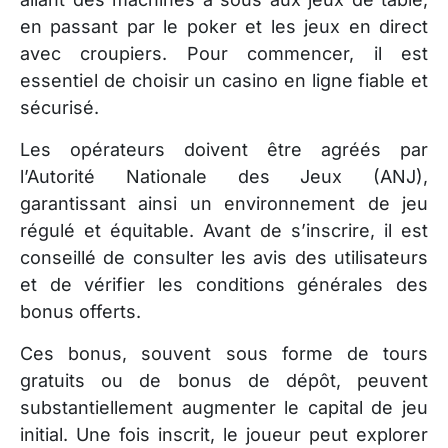
en passant par le poker et les jeux en direct
avec croupiers. Pour commencer, il est
essentiel de choisir un casino en ligne fiable et
sécurisé.
Les opérateurs doivent être agréés par
l’Autorité Nationale des Jeux (ANJ),
garantissant ainsi un environnement de jeu
régulé et équitable. Avant de s’inscrire, il est
conseillé de consulter les avis des utilisateurs
et de vérifier les conditions générales des
bonus offerts.
Ces bonus, souvent sous forme de tours
gratuits ou de bonus de dépôt, peuvent
substantiellement augmenter le capital de jeu
initial. Une fois inscrit, le joueur peut explorer