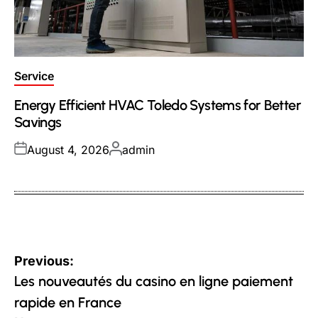
Posted
Service
in
Energy Efficient HVAC Toledo Systems for Better
Savings
Posted
Posted
August 4, 2026
admin
on
by
Post
Previous:
navigation
Les nouveautés du casino en ligne paiement
rapide en France