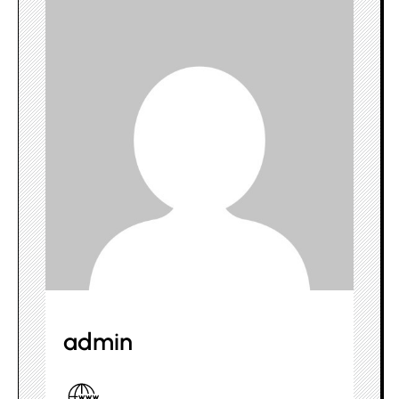
admin