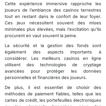
Cette expérience immersive rapproche les
joueurs de l’ambiance des casinos terrestres
tout en restant dans le confort de leur foyer.
Ces jeux nécessitent souvent des mises
minimales plus élevées, mais l’excitation qu’ils
procurent en vaut souvent la peine.
La sécurité et la gestion des fonds sont
également des aspects importants à
considérer. Les meilleurs casinos en ligne
utilisent des technologies de cryptage
avancées pour protéger les données
personnelles et financières des joueurs.
De plus, il est essentiel de choisir des
méthodes de paiement fiables, telles que les
cartes de crédit, les portefeuilles électroniques