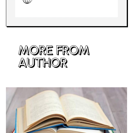
MORE FROM
AUTHOR