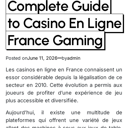
Complete Guide
to Casino En Ligne
France Gaming
Posted on
June 11, 2026
by
admin
Les casinos en ligne en France connaissent un
essor considérable depuis la légalisation de ce
secteur en 2010. Cette évolution a permis aux
joueurs de profiter d’une expérience de jeu
plus accessible et diversifiée.
Aujourd’hui, il existe une multitude de
plateformes qui offrent une variété de jeux
allant des machines à sous aux jeux de table,