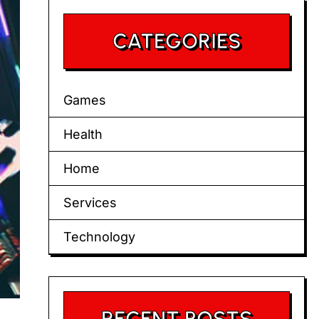
CATEGORIES
Games
Health
Home
Services
Technology
RECENT POSTS