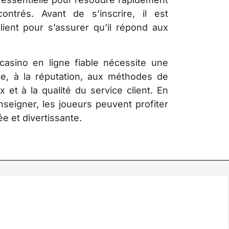
ntrés. Avant de s’inscrire, il est
client pour s’assurer qu’il répond aux
 casino en ligne fiable nécessite une
ence, à la réputation, aux méthodes de
x et à la qualité du service client. En
seigner, les joueurs peuvent profiter
e et divertissante.