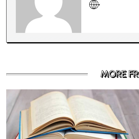
MORE F