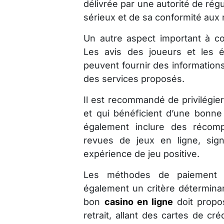
délivrée par une autorité de rég
sérieux et de sa conformité aux
Un autre aspect important à co
Les avis des joueurs et les é
peuvent fournir des informations p
des services proposés.
Il est recommandé de privilégier
et qui bénéficient d’une bonn
également inclure des réco
revues de jeux en ligne, si
expérience de jeu positive.
Les méthodes de paiement of
également un critère détermina
bon
casino en ligne
doit propo
retrait, allant des cartes de cré