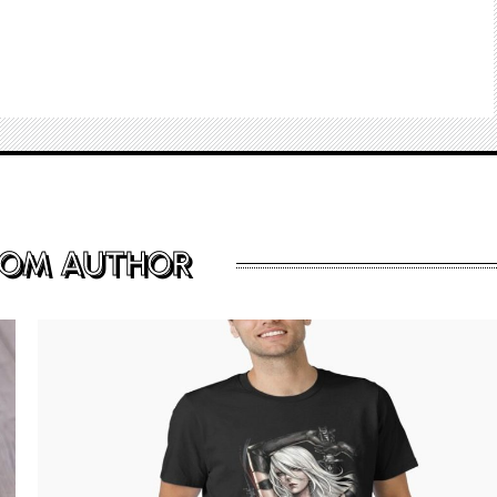
ROM AUTHOR