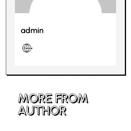
admin
MORE FROM
AUTHOR