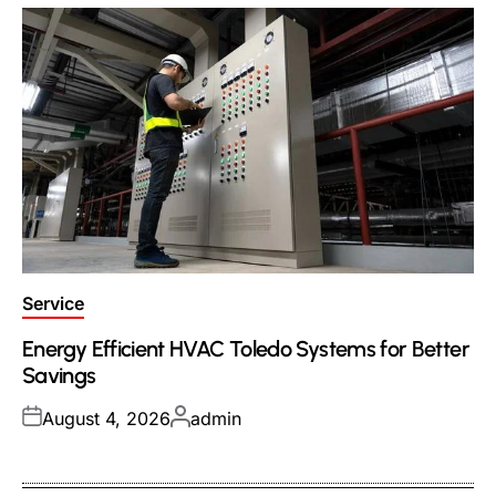
Posted
Service
in
Energy Efficient HVAC Toledo Systems for Better
Savings
Posted
Posted
August 4, 2026
admin
on
by