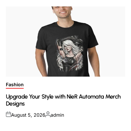
Posted
Fashion
in
Upgrade Your Style with NieR Automata Merch
Designs
Posted
Posted
August 5, 2026
admin
on
by