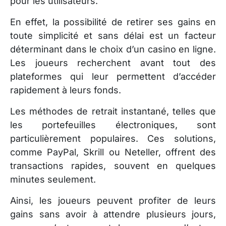
pour les utilisateurs.
En effet, la possibilité de retirer ses gains en
toute simplicité et sans délai est un facteur
déterminant dans le choix d’un casino en ligne.
Les joueurs recherchent avant tout des
plateformes qui leur permettent d’accéder
rapidement à leurs fonds.
Les méthodes de retrait instantané, telles que
les portefeuilles électroniques, sont
particulièrement populaires. Ces solutions,
comme PayPal, Skrill ou Neteller, offrent des
transactions rapides, souvent en quelques
minutes seulement.
Ainsi, les joueurs peuvent profiter de leurs
gains sans avoir à attendre plusieurs jours,