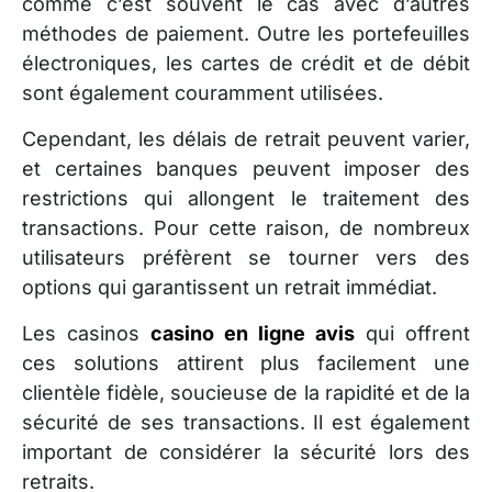
comme c’est souvent le cas avec d’autres
méthodes de paiement. Outre les portefeuilles
électroniques, les cartes de crédit et de débit
sont également couramment utilisées.
Cependant, les délais de retrait peuvent varier,
et certaines banques peuvent imposer des
restrictions qui allongent le traitement des
transactions. Pour cette raison, de nombreux
utilisateurs préfèrent se tourner vers des
options qui garantissent un retrait immédiat.
Les casinos
casino en ligne avis
qui offrent
ces solutions attirent plus facilement une
clientèle fidèle, soucieuse de la rapidité et de la
sécurité de ses transactions. Il est également
important de considérer la sécurité lors des
retraits.