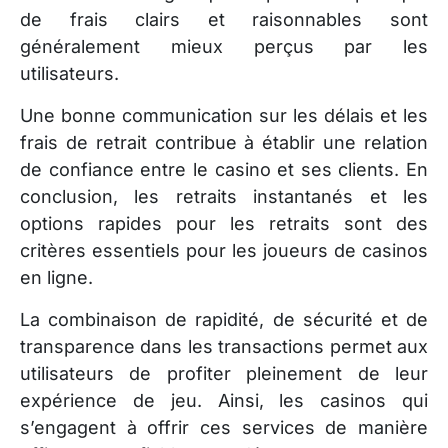
de frais clairs et raisonnables sont
généralement mieux perçus par les
utilisateurs.
Une bonne communication sur les délais et les
frais de retrait contribue à établir une relation
de confiance entre le casino et ses clients. En
conclusion, les retraits instantanés et les
options rapides pour les retraits sont des
critères essentiels pour les joueurs de casinos
en ligne.
La combinaison de rapidité, de sécurité et de
transparence dans les transactions permet aux
utilisateurs de profiter pleinement de leur
expérience de jeu. Ainsi, les casinos qui
s’engagent à offrir ces services de manière