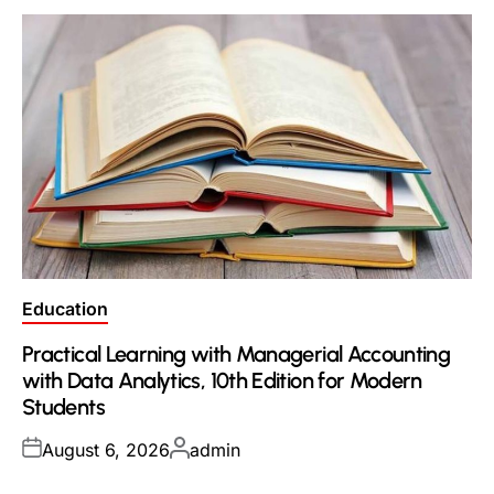
Posted
Education
in
Practical Learning with Managerial Accounting
with Data Analytics, 10th Edition for Modern
Students
Posted
Posted
August 6, 2026
admin
on
by