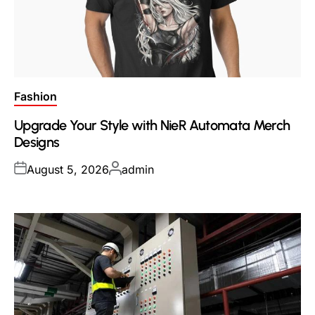
Posted
Fashion
in
Upgrade Your Style with NieR Automata Merch
Designs
Posted
Posted
August 5, 2026
admin
on
by