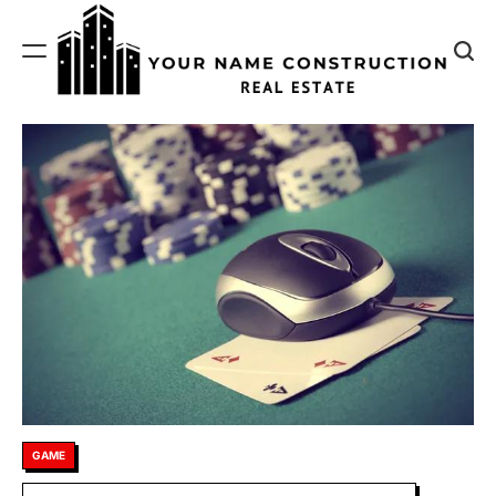
Skip
to
content
Your
Name
Construction
Posted
GAME
in