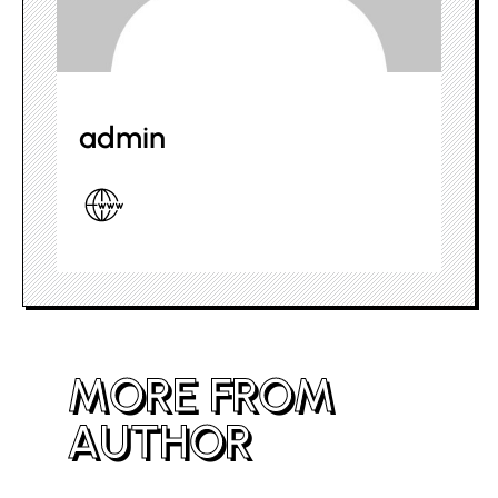
admin
MORE FROM
AUTHOR