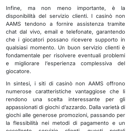
Infine, ma non meno importante, è la
disponibilità del servizio clienti. I casinò non
AAMS tendono a fornire assistenza tramite
chat dal vivo, email e telefonate, garantendo
che i giocatori possano ricevere supporto in
qualsiasi momento. Un buon servizio clienti è
fondamentale per risolvere eventuali problemi
e migliorare l’esperienza complessiva del
giocatore.
In sintesi, i siti di casinò non AAMS offrono
numerose caratteristiche vantaggiose che li
rendono una scelta interessante per gli
appassionati di giochi d’azzardo. Dalla varietà di
giochi alle generose promozioni, passando per
la flessibilità nei metodi di pagamento e un
eccellente servizio clienti, questi portali