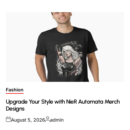
on
by
Posted
Fashion
in
Upgrade Your Style with NieR Automata Merch
Designs
Posted
Posted
August 5, 2026
admin
on
by