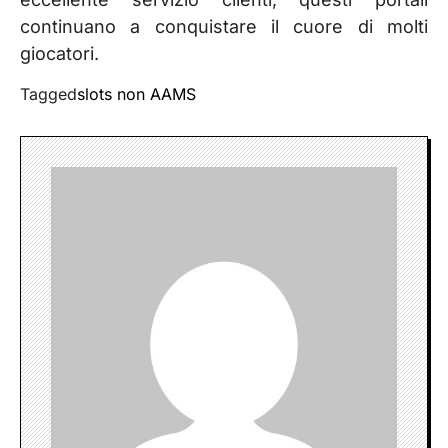
continuano a conquistare il cuore di molti
giocatori.
Tagged
slots non AAMS