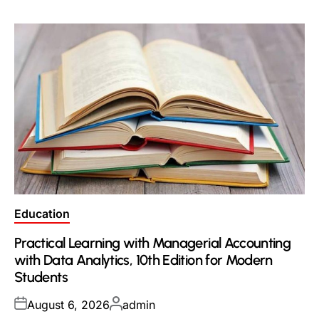
Posted
Education
in
Practical Learning with Managerial Accounting
with Data Analytics, 10th Edition for Modern
Students
Posted
Posted
August 6, 2026
admin