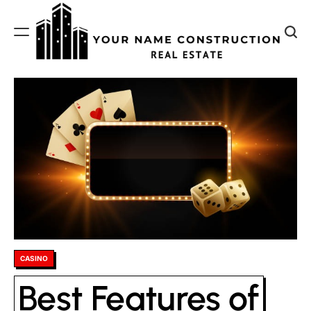
Skip
to
content
Your
Name
Construction
Posted
CASINO
in
Best Features of