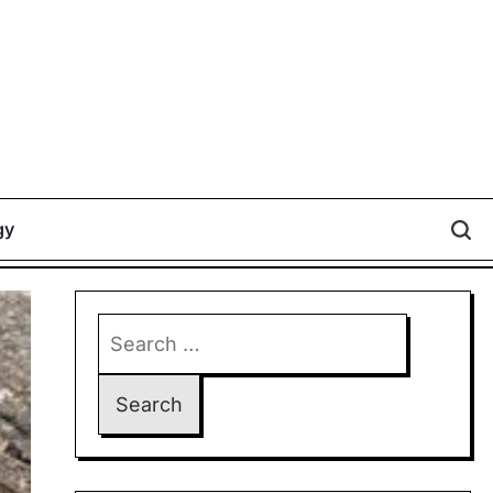
gy
Search
for: