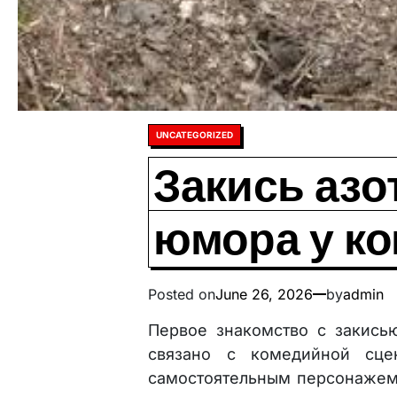
Posted
UNCATEGORIZED
in
Закись азо
юмора у к
Posted on
June 26, 2026
by
admin
Первое знакомство с закисью
связано с комедийной сце
самостоятельным персонажем.