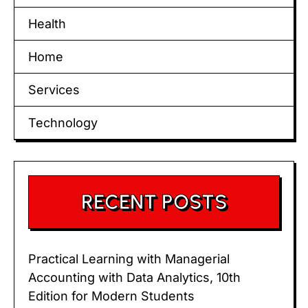
Health
Home
Services
Technology
RECENT POSTS
Practical Learning with Managerial
Accounting with Data Analytics, 10th
Edition for Modern Students