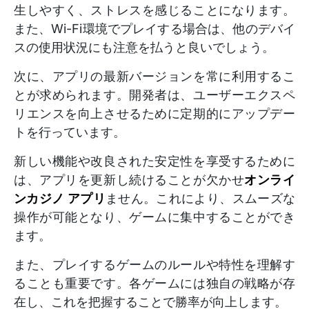
生しやすく、ストレスを感じることになります。
また、Wi-Fi環境でプレイする場合は、他のデバイ
スの使用状況にも注意を払うと良いでしょう。
次に、アプリの最新バージョンを常に利用するこ
とが求められます。開発者は、ユーザーエクスペ
リエンスを向上させるために定期的にアップデー
トを行っています。
新しい機能や改良された安定性を享受するために
は、アプリを更新し続けることが欠かせ
オンライ
ンカジノ アプリ
ません。これにより、スムーズな
操作が可能となり、ゲームに集中することができ
ます。
また、プレイするゲームのルールや特性を理解す
ることも重要です。各ゲームには独自の戦略が存
在し、これを把握することで勝率が向上します。