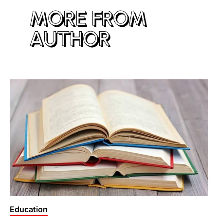
MORE FROM
AUTHOR
Posted
Education