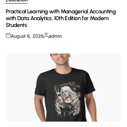
in
Practical Learning with Managerial Accounting
with Data Analytics, 10th Edition for Modern
Students
Posted
Posted
August 6, 2026
admin
on
by