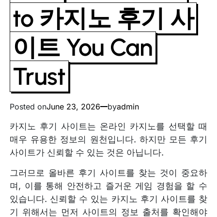
to 카지노 후기 사
이트 You Can
Trust
Posted on
June 23, 2026
by
admin
카지노 후기 사이트는 온라인 카지노를 선택할 때
매우 유용한 정보의 원천입니다. 하지만 모든 후기
사이트가 신뢰할 수 있는 것은 아닙니다.
그러므로 올바른 후기 사이트를 찾는 것이 중요하
며, 이를 통해 안전하고 즐거운 게임 경험을 할 수
있습니다. 신뢰할 수 있는 카지노 후기 사이트를 찾
기 위해서는 먼저 사이트의 정보 출처를 확인해야