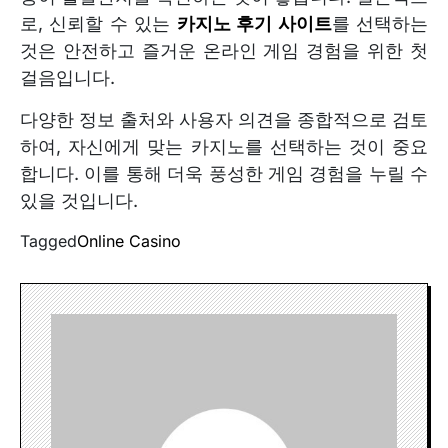
로, 신뢰할 수 있는
카지노 후기 사이트
를 선택하는
것은 안전하고 즐거운 온라인 게임 경험을 위한 첫
걸음입니다.
다양한 정보 출처와 사용자 의견을 종합적으로 검토
하여, 자신에게 맞는 카지노를 선택하는 것이 중요
합니다. 이를 통해 더욱 풍성한 게임 경험을 누릴 수
있을 것입니다.
Tagged
Online Casino