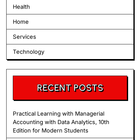
Health
Home
Services
Technology
RECENT POSTS
Practical Learning with Managerial
Accounting with Data Analytics, 10th
Edition for Modern Students